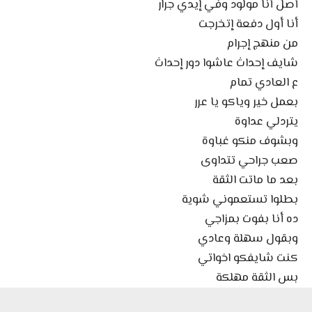
أصل أنا مولود وفي إيدي جرار
أنا أول دفعة إتخرجت
من منهج إجرام
شايف إحداث عاشوا دور إحداث
ع العادي تمام
بعمل خير وياكو يا عرر
يتردلي عداوة
وبشوف منكو غباوة
صعب جراحي تتداوى
بعد ما ماتت الثقة
بطلوا تستعموني شوية
ده أنا بفوت بمزاجي
وبقول سهلة وعادي
كنت شايفكو اخواتي
بس الثقة مهلكة