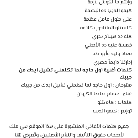
وإنتم ما لكوش لازمة
كيمو الديب ده البصمة
على طول عامل عظمة
كاستلو الماتادور بكلامه
كله ده هينام بدري
خمسة عليه ده الأصلي
معاذ وليد وأبو طه
إدارتنا دايماً حصري
كلمات أغنية اول حاجه لما تكلمني تشيل ايدك من
جيبك
مهرجان : اول حاجه لما تكلمني تشيل ايدك من جيبك
غناء : عصام صاصا الكروان
كلمات : كاستلو
توزيع : كيمو الديب
جميع كلمات الأغاني المنشورة على هذا الموقع هي ملك
لأصحاب حقوق التأليف والنشر الأصليين، وتُعرض هنا