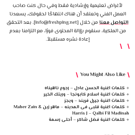
لأغراض تعليمية وإرشادية فقط وفي حال كنت صاحب
العمل الفني وتعتقد أن هناك انتهاكًا لحقوقك، يسعدنا
التواصل معنا
من خلال [info@freshping.net]. بعد التحقق
من الملكية، سنقوم بإزالة المحتوى فورًا، مع التزامنا بعدم
إعادة نشره مستقبلاً.
You Might Also Like
كلمات اغنية الحسن عادل – رجوع ناهيناه
كلمات اغنية اسلام كابونجا – وريتك الخير
كلمات اغنية جيرل فريند – ويجز
كلمات اغنية قلبى فى المدينه – ماهر زين Maher Zain &
Harris J – Qalbi Fil Madinah
كلمات اغنية فضل شاكر – أحلى رسمة