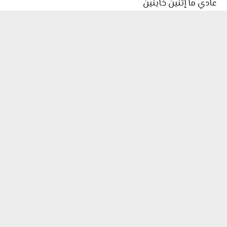
عادي ما إتنين خاينين