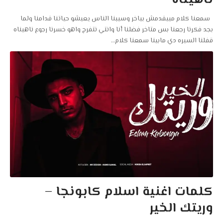
ناهيناه
سمعنا كلام مبيقدمش بياخر وسيبنا الناس يعيشو حياتنا قدامنا ولما
بجد فكرنا رجعنا بس متاخر فضلنا أنا وانتي نتفرج واهو خسرنا رجوع ناهيناه
قفلنا السيره دي مابينا سمعنا كلام
…
كلمات اغنية اسلام كابونجا –
وريتك الخير