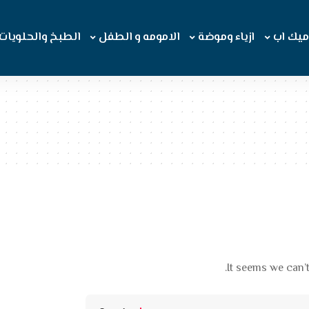
ميك اب
ازياء وموضة
الامومه و الطفل
الطبخ والحلويات
It seems we can’t