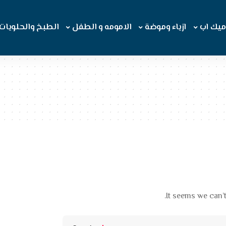
ميك اب
ازياء وموضة
الامومه و الطفل
الطبخ والحلويات
It seems we can’t