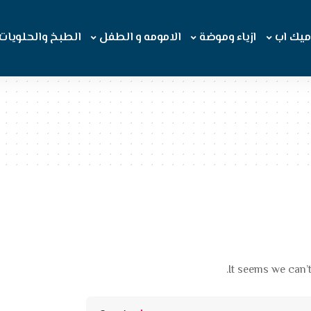
ميك اب
ازياء وموضة
الامومه و الطفل
الطبخ والحلويات
It seems we can’t