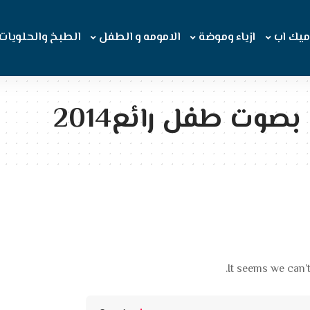
ميك اب
ازياء وموضة
الامومه و الطفل
الطبخ والحلويات
بصوت طفل رائع2014
It seems we can’t