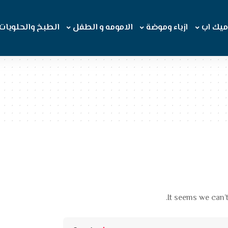
ميك اب
ازياء وموضة
الامومه و الطفل
الطبخ والحلويات
It seems we can’t