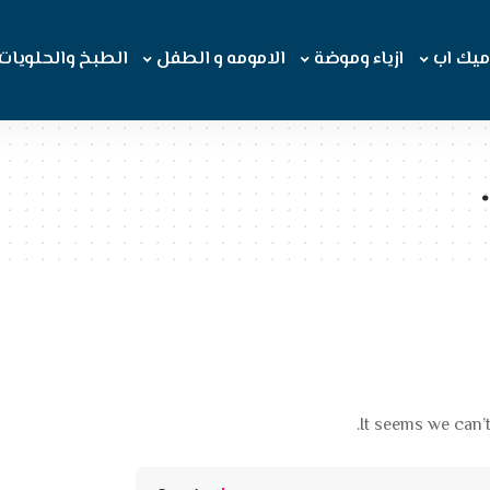
ميك اب
ازياء وموضة
الامومه و الطفل
الطبخ والحلويات
It seems we can’t