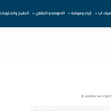
ميك اب
ازياء وموضة
الامومه و الطفل
الطبخ والحلويات
It seems we can’t