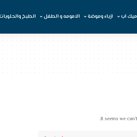
ميك اب
ازياء وموضة
الامومه و الطفل
الطبخ والحلويات
It seems we can’t