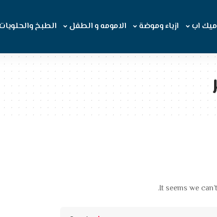
ميك اب
ازياء وموضة
الامومه و الطفل
الطبخ والحلويات
It seems we can’t