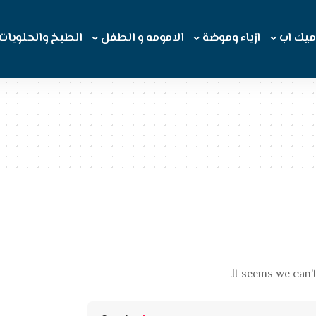
ميك اب
ازياء وموضة
الامومه و الطفل
الطبخ والحلويات
It seems we can’t