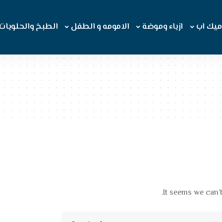
ميك اب
ازياء وموضة
الامومه و الطفل
الطبخ والحلويات
It seems we can’t