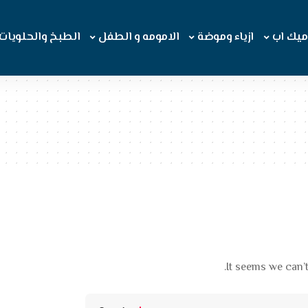
ميك اب
ازياء وموضة
الامومه و الطفل
الطبخ والحلويات
It seems we can’t