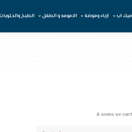
ميك اب
ازياء وموضة
الامومه و الطفل
الطبخ والحلويات
It seems we can’t